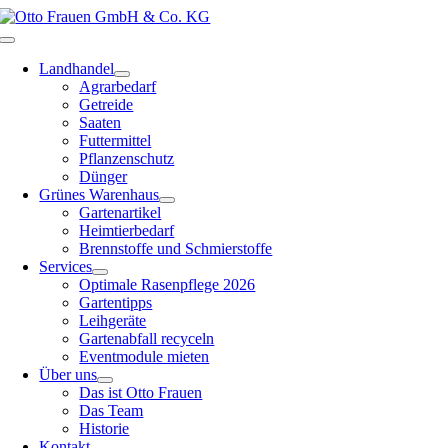
Zum
Inhalt
Toggle
springen
Navigation
Landhandel
Agrarbedarf
Getreide
Saaten
Futtermittel
Pflanzenschutz
Dünger
Grünes Warenhaus
Gartenartikel
Heimtierbedarf
Brennstoffe und Schmierstoffe
Services
Optimale Rasenpflege 2026
Gartentipps
Leihgeräte
Gartenabfall recyceln
Eventmodule mieten
Über uns
Das ist Otto Frauen
Das Team
Historie
Kontakt