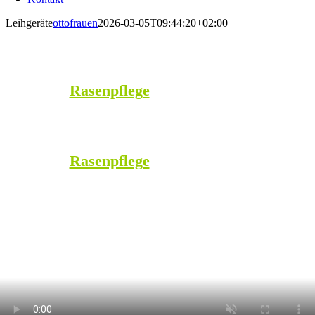
Leihgeräte
ottofrauen
2026-03-05T09:44:20+02:00
Unsere Leihgeräte
:
Bodenfräse
···
Grünlandstriegel
···
Durchsämaschine
···
Rasenpflege
···
Kontakt
···
Unsere Leihgeräte
:
Bodenfräse
···
Grünlandstriegel
···
Durchsämaschine
···
Rasenpflege
···
Kontakt
···