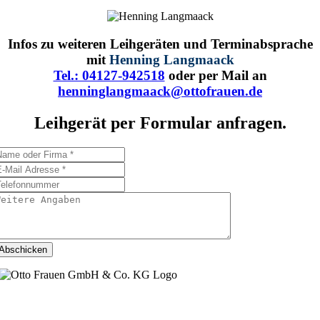
Infos zu weiteren Leihgeräten und Terminabsprache
mit
Henning Langmaack
Tel.: 04127-942518
oder per Mail an
henninglangmaack@ottofrauen.de
Leihgerät per Formular anfragen.
Abschicken
Bahnhofstraße 19
25364 Westerhorn / Dauenhof