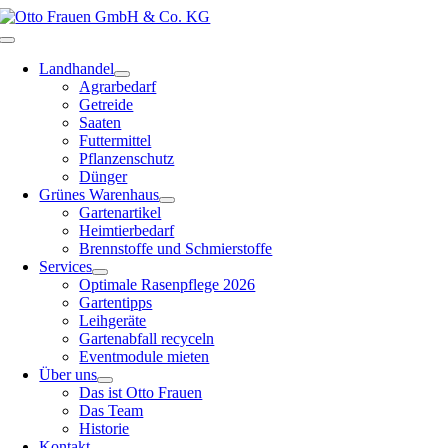
Zum
Inhalt
Toggle
springen
Navigation
Landhandel
Agrarbedarf
Getreide
Saaten
Futtermittel
Pflanzenschutz
Dünger
Grünes Warenhaus
Gartenartikel
Heimtierbedarf
Brennstoffe und Schmierstoffe
Services
Optimale Rasenpflege 2026
Gartentipps
Leihgeräte
Gartenabfall recyceln
Eventmodule mieten
Über uns
Das ist Otto Frauen
Das Team
Historie
Kontakt