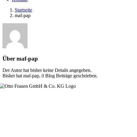
Startseite
maf-pap
Über
maf-pap
Der Autor hat bisher keine Details angegeben.
Bisher hat maf-pap, 0 Blog Beiträge geschrieben.
Bahnhofstraße 19
25364 Westerhorn / Dauenhof
Tel.:
+49 (0) 4127 – 94 250
Fax: +49 (0) 4127 – 94 25 25
E-Mail:
info@ottofrauen.de
Impressum
Datenschutz
Cookie-Richtlinie (EU)