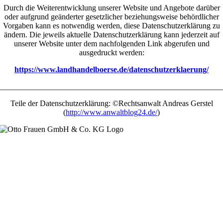
Durch die Weiterentwicklung unserer Website und Angebote darüber
oder aufgrund geänderter gesetzlicher beziehungsweise behördlicher
Vorgaben kann es notwendig werden, diese Datenschutzerklärung zu
ändern. Die jeweils aktuelle Datenschutzerklärung kann jederzeit auf
unserer Website unter dem nachfolgenden Link abgerufen und
ausgedruckt werden:
https://www.landhandelboerse.de/datenschutzerklaerung/
________________________________________________________
Teile der Datenschutzerklärung: ©Rechtsanwalt Andreas Gerstel
(
http://www.anwaltblog24.de/
)
Bahnhofstraße 19
25364 Westerhorn / Dauenhof
Tel.:
+49 (0) 4127 – 94 250
Fax: +49 (0) 4127 – 94 25 25
E-Mail:
info@ottofrauen.de
Impressum
Datenschutz
Cookie-Richtlinie (EU)