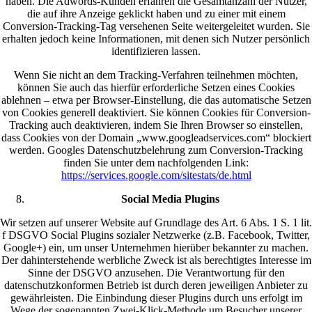
haben. Die Adwords-Kunden erfahren die Gesamtanzahl der Nutzer,
die auf ihre Anzeige geklickt haben und zu einer mit einem
Conversion-Tracking-Tag versehenen Seite weitergeleitet wurden. Sie
erhalten jedoch keine Informationen, mit denen sich Nutzer persönlich
identifizieren lassen.
Wenn Sie nicht an dem Tracking-Verfahren teilnehmen möchten,
können Sie auch das hierfür erforderliche Setzen eines Cookies
ablehnen – etwa per Browser-Einstellung, die das automatische Setzen
von Cookies generell deaktiviert. Sie können Cookies für Conversion-
Tracking auch deaktivieren, indem Sie Ihren Browser so einstellen,
dass Cookies von der Domain „www.googleadservices.com“ blockiert
werden. Googles Datenschutzbelehrung zum Conversion-Tracking
finden Sie unter dem nachfolgenden Link:
https://services.google.com/sitestats/de.html
Social Media Plugins
Wir setzen auf unserer Website auf Grundlage des Art. 6 Abs. 1 S. 1 lit.
f DSGVO Social Plugins sozialer Netzwerke (z.B. Facebook, Twitter,
Google+) ein, um unser Unternehmen hierüber bekannter zu machen.
Der dahinterstehende werbliche Zweck ist als berechtigtes Interesse im
Sinne der DSGVO anzusehen. Die Verantwortung für den
datenschutzkonformen Betrieb ist durch deren jeweiligen Anbieter zu
gewährleisten. Die Einbindung dieser Plugins durch uns erfolgt im
Wege der sogenannten Zwei-Klick-Methode um Besucher unserer