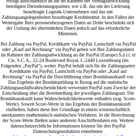
erfolgt ausschließlich an die im Rahmen der Vertragsabwicklung
beteiligten Dienstleistungspartner, wie z.B. das mit der Lieferung
beauftragte Logistik-Unternehmen und das mit
Zahlungsangelegenheiten beauftragte Kreditinstitut. In den Fällen der
Weitergabe Ihrer personenbezogenen Daten an Dritte beschränkt sich
der Umfang der übermittelten Daten jedoch auf das erforderliche
Minimum.
Bei Zahlung via PayPal, Kreditkarte via PayPal, Lastschrift via PayPal
oder „Kauf auf Rechnung“ via PayPal geben wir Ihre Zahlungsdaten
im Rahmen der Zahlungsabwicklung an die PayPal (Europe) S.à r.l. et
Cie, S.C.A., 22-24 Boulevard Royal, L-2449 Luxembourg (im
Folgenden „PayPal“), weiter. PayPal behält sich für die Zahlungsarten
Kreditkarte via PayPal, Lastschrift via PayPal oder „Kauf auf
Rechnung“ via PayPal die Durchführung einer Bonitätsauskunft vor.
Das Ergebnis der Bonitätsprüfung in Bezug auf die statistische
Zahlungsausfallwahrscheinlichkeit verwendet PayPal zum Zwecke der
Entscheidung über die Bereitstellung der jeweiligen Zahlungsart. Die
Bonitätsauskunft kann Wahrscheinlichkeitswerte enthalten (sog. Score-
Werte). Soweit Score-Werte in das Ergebnis der Bonitätsauskunft
einfließen, haben diese ihre Grundlage in einem wissenschaftlich
anerkannten mathematisch-statistischen Verfahren. In die Berechnung
der Score-Werte fließen unter anderem Anschriftendaten ein. Weitere
datenschutzrechtliche Informationen können Sie den PayPal
Datenschutzgrundsätzen entnehmen: