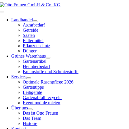
Zum
Inhalt
Toggle
springen
Navigation
Landhandel
Agrarbedarf
Getreide
Saaten
Futtermittel
Pflanzenschutz
Dünger
Grünes Warenhaus
Gartenartikel
Heimtierbedarf
Brennstoffe und Schmierstoffe
Services
Optimale Rasenpflege 2026
Gartentipps
Leihgeräte
Gartenabfall recyceln
Eventmodule mieten
Über uns
Das ist Otto Frauen
Das Team
Historie
Kontakt